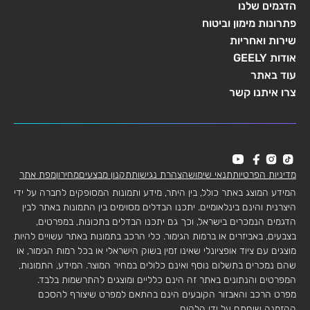
הדגמים שלנו
פתרונות מימון וביטוח
שירות ואחריות
אודות GEELY
עוד באתר
צרו איתנו קשר
מדיניות הפרטיות
תנאי שימוש
הצהרת נגישות
תקנון מבצעים
מחירון
מפת אתר
המידע המוצג באתר כולל, בין היתר, מידע ותמונות המסופקים לחברה על ידי
היצרנית והינם בינלאומיים. יתכנו הבדלים מסוימים בין התמונות באתר לבין
הדגמים הנמכרים בישראל, וכך גם יתכנו הבדלים בתכונות, במפרטים,
בצבעים, באביזרים או ברמות הגימור. כלי הרכב בתמונות באתר עשויים להיות
מוצגים עם ציוד אופציונלי שאינו זמין בשוק הישראלי או בכל רמות הגימור, או
שהם נמכרים בתשלום נוסף ואינם כלולים במחיר המוצר. המידע, התמונות,
המפרטים והנתונים באתר זה הינם כלליים ומוצגים להתרשמות בלבד.
מפרט הרכב והאבזור הקובעים הינם בהתאם למפרט שיצורף להסכם
ההזמנה שיחתם על ידי הלקוח.