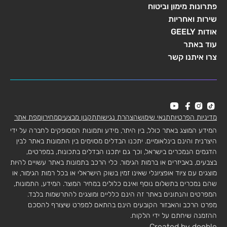
פתרונות מימון וביטוח
שירות ואחריות
אודות GEELY
עוד באתר
צרו איתנו קשר
מדיניות הפרטיות
תנאי שימוש
הצהרת נגישות
תקנון מבצעים
מחירון
מפת אתר
המידע המוצג באתר כולל, בין היתר, מידע ותמונות המסופקים לחברה על ידי
היצרנית והינם בינלאומיים. יתכנו הבדלים מסוימים בין התמונות באתר לבין
הדגמים הנמכרים בישראל, וכך גם יתכנו הבדלים בתכונות, במפרטים,
בצבעים, באביזרים או ברמות הגימור. כלי הרכב בתמונות באתר עשויים להיות
מוצגים עם ציוד אופציונלי שאינו זמין בשוק הישראלי או בכל רמות הגימור, או
שהם נמכרים בתשלום נוסף ואינם כלולים במחיר המוצר. המידע, התמונות,
המפרטים והנתונים באתר זה הינם כלליים ומוצגים להתרשמות בלבד.
מפרט הרכב והאבזור הקובעים הינם בהתאם למפרט שיצורף להסכם
ההזמנה שיחתם על ידי הלקוח.
Created by dooble