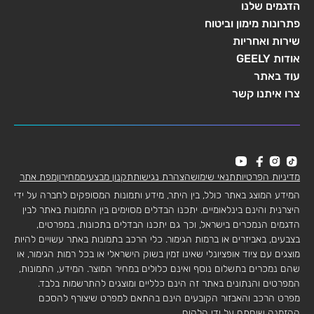
הדגמים שלנו
פתרונות מימון וביטוח
שירות ואחריות
אודות GEELY
עוד באתר
צרו איתנו קשר
מדיניות הפרטיות
תנאי שימוש
הצהרת נגישות
תקנון מבצעים
מחירון
מפת אתר
המידע המוצג באתר כולל, בין היתר, מידע ותמונות המסופקים לחברה על ידי
היצרנית והינם בינלאומיים. יתכנו הבדלים מסוימים בין התמונות באתר לבין
הדגמים הנמכרים בישראל, וכך גם יתכנו הבדלים בתכונות, במפרטים,
בצבעים, באביזרים או ברמות הגימור. כלי הרכב בתמונות באתר עשויים להיות
מוצגים עם ציוד אופציונלי שאינו זמין בשוק הישראלי או בכל רמות הגימור, או
שהם נמכרים בתשלום נוסף ואינם כלולים במחיר המוצר. המידע, התמונות,
המפרטים והנתונים באתר זה הינם כלליים ומוצגים להתרשמות בלבד.
מפרט הרכב והאבזור הקובעים הינם בהתאם למפרט שיצורף להסכם
ההזמנה שיחתם על ידי הלקוח.