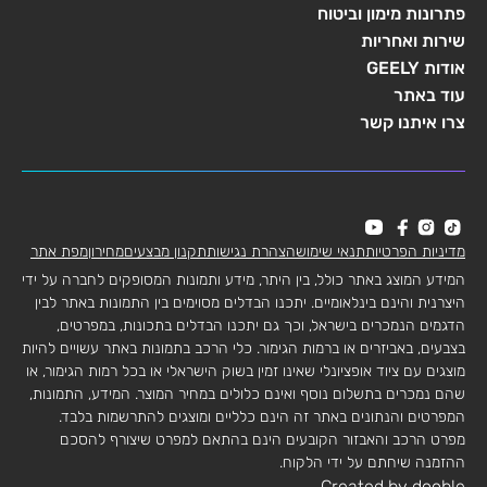
פתרונות מימון וביטוח
שירות ואחריות
אודות GEELY
עוד באתר
צרו איתנו קשר
מדיניות הפרטיות
תנאי שימוש
הצהרת נגישות
תקנון מבצעים
מחירון
מפת אתר
המידע המוצג באתר כולל, בין היתר, מידע ותמונות המסופקים לחברה על ידי
היצרנית והינם בינלאומיים. יתכנו הבדלים מסוימים בין התמונות באתר לבין
הדגמים הנמכרים בישראל, וכך גם יתכנו הבדלים בתכונות, במפרטים,
בצבעים, באביזרים או ברמות הגימור. כלי הרכב בתמונות באתר עשויים להיות
מוצגים עם ציוד אופציונלי שאינו זמין בשוק הישראלי או בכל רמות הגימור, או
שהם נמכרים בתשלום נוסף ואינם כלולים במחיר המוצר. המידע, התמונות,
המפרטים והנתונים באתר זה הינם כלליים ומוצגים להתרשמות בלבד.
מפרט הרכב והאבזור הקובעים הינם בהתאם למפרט שיצורף להסכם
ההזמנה שיחתם על ידי הלקוח.
Created by dooble