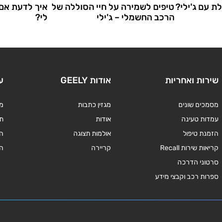
ת עם ג'ילי?
טיפים לשמירה על חיי הסוללה של
איך לדעת אם 
הרכב החשמלי – ג'ילי
לי?
שירות ואחריות
אודות GEELY
ע
מסמכים שונים
מגזין כתבות
מד
עמדות טעינה
אודות
תנ
הזמנת טיפול
אולמות תצוגה
ה
קריאות שירות Recall
קריירה
ה
סרטוני הדרכה
ספרות רכב וקבצי מידע