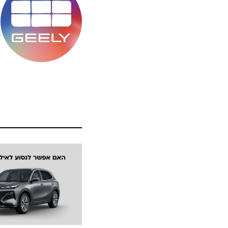
מ
ס
ה