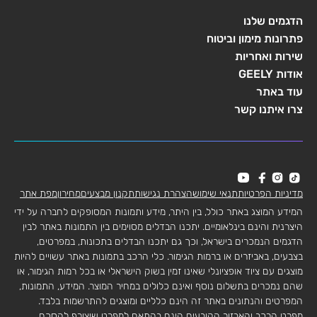
הדגמים שלנו
פתרונות מימון וביטוח
שירות ואחריות
אודות GEELY
עוד באתר
צרו איתנו קשר
מדיניות הפרטיות
תנאי שימוש
הצהרת נגישות
תקנון מבצעים
מחירון
מפת אתר
המידע המוצג באתר כולל, בין היתר, מידע ותמונות המסופקים לחברה על ידי
היצרנית והינם בינלאומיים. יתכנו הבדלים מסוימים בין התמונות באתר לבין
הדגמים הנמכרים בישראל, וכך גם יתכנו הבדלים בתכונות, במפרטים,
בצבעים, באביזרים או ברמות הגימור. כלי הרכב בתמונות באתר עשויים להיות
מוצגים עם ציוד אופציונלי שאינו זמין בשוק הישראלי או בכל רמות הגימור, או
שהם נמכרים בתשלום נוסף ואינם כלולים במחיר המוצר. המידע, התמונות,
המפרטים והנתונים באתר זה הינם כלליים ומוצגים להתרשמות בלבד.
מפרט הרכב והאבזור הקובעים הינם בהתאם למפרט שיצורף להסכם