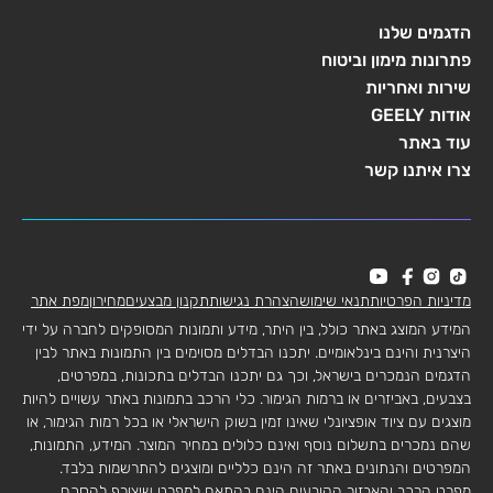
הדגמים שלנו
פתרונות מימון וביטוח
שירות ואחריות
אודות GEELY
עוד באתר
צרו איתנו קשר
מדיניות הפרטיות
תנאי שימוש
הצהרת נגישות
תקנון מבצעים
מחירון
מפת אתר
המידע המוצג באתר כולל, בין היתר, מידע ותמונות המסופקים לחברה על ידי
היצרנית והינם בינלאומיים. יתכנו הבדלים מסוימים בין התמונות באתר לבין
הדגמים הנמכרים בישראל, וכך גם יתכנו הבדלים בתכונות, במפרטים,
בצבעים, באביזרים או ברמות הגימור. כלי הרכב בתמונות באתר עשויים להיות
מוצגים עם ציוד אופציונלי שאינו זמין בשוק הישראלי או בכל רמות הגימור, או
שהם נמכרים בתשלום נוסף ואינם כלולים במחיר המוצר. המידע, התמונות,
המפרטים והנתונים באתר זה הינם כלליים ומוצגים להתרשמות בלבד.
מפרט הרכב והאבזור הקובעים הינם בהתאם למפרט שיצורף להסכם