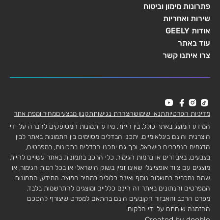
פתרונות מימון וביטוח
שירות ואחריות
אודות GEELY
עוד באתר
צרו איתנו קשר
מדיניות הפרטיות
תנאי שימוש
הצהרת נגישות
תקנון מבצעים
מחירון
מפת אתר
המידע המוצג באתר כולל, בין היתר, מידע ותמונות המסופקים לחברה על ידי
היצרנית והינם בינלאומיים. יתכנו הבדלים מסוימים בין התמונות באתר לבין
הדגמים הנמכרים בישראל, וכך גם יתכנו הבדלים בתכונות, במפרטים,
בצבעים, באביזרים או ברמות הגימור. כלי הרכב בתמונות באתר עשויים להיות
מוצגים עם ציוד אופציונלי שאינו זמין בשוק הישראלי או בכל רמות הגימור, או
שהם נמכרים בתשלום נוסף ואינם כלולים במחיר המוצר. המידע, התמונות,
המפרטים והנתונים באתר זה הינם כלליים ומוצגים להתרשמות בלבד.
מפרט הרכב והאבזור הקובעים הינם בהתאם למפרט שיצורף להסכם
ההזמנה שיחתם על ידי הלקוח.
Created by dooble