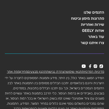
הדגמים שלנו
פתרונות מימון וביטוח
שירות ואחריות
אודות GEELY
עוד באתר
צרו איתנו קשר
מדיניות הפרטיות
תנאי שימוש
הצהרת נגישות
תקנון מבצעים
מחירון
מפת אתר
המידע המוצג באתר כולל, בין היתר, מידע ותמונות המסופקים לחברה על ידי
היצרנית והינם בינלאומיים. יתכנו הבדלים מסוימים בין התמונות באתר לבין
הדגמים הנמכרים בישראל, וכך גם יתכנו הבדלים בתכונות, במפרטים,
בצבעים, באביזרים או ברמות הגימור. כלי הרכב בתמונות באתר עשויים להיות
מוצגים עם ציוד אופציונלי שאינו זמין בשוק הישראלי או בכל רמות הגימור, או
שהם נמכרים בתשלום נוסף ואינם כלולים במחיר המוצר. המידע, התמונות,
המפרטים והנתונים באתר זה הינם כלליים ומוצגים להתרשמות בלבד.