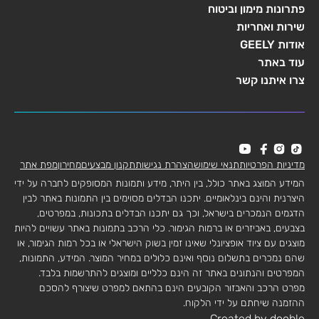
פתרונות מימון וביטוח
שירות ואחריות
אודות GEELY
עוד באתר
צרו איתנו קשר
מדיניות הפרטיות
תנאי שימוש
הצהרת נגישות
תקנון מבצעים
מחירון
מפת אתר
המידע המוצג באתר כולל, בין היתר, מידע ותמונות המסופקים לחברה על ידי
היצרנית והינם בינלאומיים. יתכנו הבדלים מסוימים בין התמונות באתר לבין
הדגמים הנמכרים בישראל, וכך גם יתכנו הבדלים בתכונות, במפרטים,
בצבעים, באביזרים או ברמות הגימור. כלי הרכב בתמונות באתר עשויים להיות
מוצגים עם ציוד אופציונלי שאינו זמין בשוק הישראלי או בכל רמות הגימור, או
שהם נמכרים בתשלום נוסף ואינם כלולים במחיר המוצר. המידע, התמונות,
המפרטים והנתונים באתר זה הינם כלליים ומוצגים להתרשמות בלבד.
מפרט הרכב והאבזור הקובעים הינם בהתאם למפרט שיצורף להסכם
ההזמנה שיחתם על ידי הלקוח.
Created by dooble