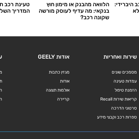
 היברידי:
הלוואה מהבנק או מימון חוץ
טעינת רכב ח
לא
בנקאי: מה עדיף לעוסק מורשה
המדריך השל
שקונה רכב?
שירות ואחריות
אודות GEELY
ע
מסמכים שונים
מגזין כתבות
מד
עמדות טעינה
אודות
תנ
הזמנת טיפול
אולמות תצוגה
ה
קריאות שירות Recall
קריירה
ה
סרטוני הדרכה
ספרות רכב וקבצי מידע