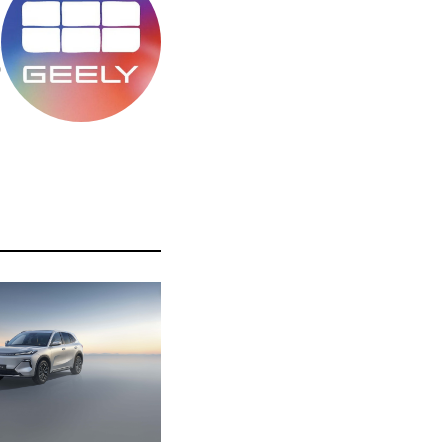
מ
ס
ה