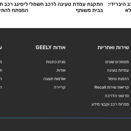
 היברידי:
התקנת עמדת טעינה לרכב חשמלי
ליסינג רכב ח
לא
בבית משותף
המפתח להתיי
שירות ואחריות
אודות GEELY
ע
מסמכים שונים
מגזין כתבות
מד
עמדות טעינה
אודות
תנ
הזמנת טיפול
אולמות תצוגה
ה
קריאות שירות Recall
קריירה
ה
סרטוני הדרכה
ספרות רכב וקבצי מידע