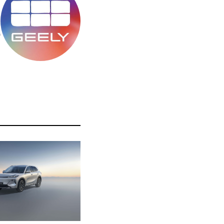
מ
ס
ה