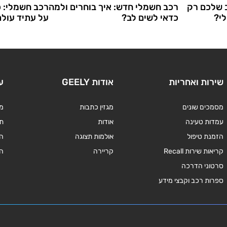
 שלכם רק
רכב חשמלי חדש: איך בוחרים ולמה
רכב חשמלי: 
לי?
כדאי לשים לב?
על עתיד עול
שירות ואחריות
אודות GEELY
ע
מסמכים שונים
מגזין כתבות
מד
עמדות טעינה
אודות
תנ
הזמנת טיפול
אולמות תצוגה
ה
קריאות שירות Recall
קריירה
ה
סרטוני הדרכה
ספרות רכב וקבצי מידע