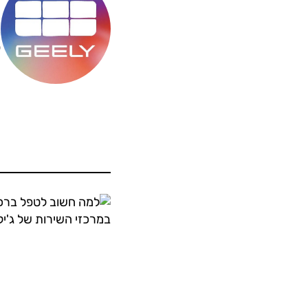
מ
ס
ה