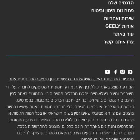
הדגמים שלנו
פתרונות מימון וביטוח
שירות ואחריות
אודות GEELY
עוד באתר
צרו איתנו קשר
מדיניות הפרטיות
תנאי שימוש
הצהרת נגישות
תקנון מבצעים
מחירון
מפת אתר
המידע המוצג באתר כולל, בין היתר, מידע ותמונות המסופקים לחברה על ידי
היצרנית והינם בינלאומיים. יתכנו הבדלים מסוימים בין התמונות באתר לבין
הדגמים הנמכרים בישראל, וכך גם יתכנו הבדלים בתכונות, במפרטים,
בצבעים, באביזרים או ברמות הגימור. כלי הרכב בתמונות באתר עשויים להיות
מוצגים עם ציוד אופציונלי שאינו זמין בשוק הישראלי או בכל רמות הגימור, או
שהם נמכרים בתשלום נוסף ואינם כלולים במחיר המוצר. המידע, התמונות,
המפרטים והנתונים באתר זה הינם כלליים ומוצגים להתרשמות בלבד.
מפרט הרכב והאבזור הקובעים הינם בהתאם למפרט שיצורף להסכם
ההזמנה שיחתם על ידי הלקוח.