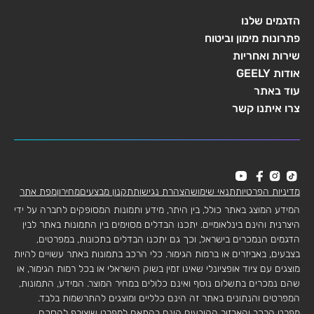
הדגמים שלנו
פתרונות מימון וביטוח
שירות ואחריות
אודות GEELY
עוד באתר
צרו איתנו קשר
מדיניות הפרטיות
תנאי שימוש
הצהרת נגישות
תקנון מבצעים
מחירון
מפת אתר
המידע המוצג באתר כולל, בין היתר, מידע ותמונות המסופקים לחברה על ידי
היצרנית והינם בינלאומיים. יתכנו הבדלים מסוימים בין התמונות באתר לבין
הדגמים הנמכרים בישראל, וכך גם יתכנו הבדלים בתכונות, במפרטים,
בצבעים, באביזרים או ברמות הגימור. כלי הרכב בתמונות באתר עשויים להיות
מוצגים עם ציוד אופציונלי שאינו זמין בשוק הישראלי או בכל רמות הגימור, או
שהם נמכרים בתשלום נוסף ואינם כלולים במחיר המוצר. המידע, התמונות,
המפרטים והנתונים באתר זה הינם כלליים ומוצגים להתרשמות בלבד.
מפרט הרכב והאבזור הקובעים הינם בהתאם למפרט שיצורף להסכם