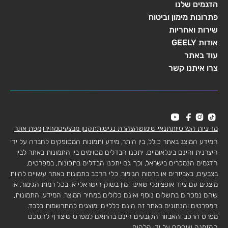
הדגמים שלנו
פתרונות מימון וביטוח
שירות ואחריות
אודות GEELY
עוד באתר
צרו איתנו קשר
מדיניות הפרטיות
תנאי שימוש
הצהרת נגישות
תקנון מבצעים
מחירון
מפת אתר
המידע המוצג באתר כולל, בין היתר, מידע ותמונות המסופקים לחברה על ידי
היצרנית והינם בינלאומיים. יתכנו הבדלים מסוימים בין התמונות באתר לבין
הדגמים הנמכרים בישראל, וכך גם יתכנו הבדלים בתכונות, במפרטים,
בצבעים, באביזרים או ברמות הגימור. כלי הרכב בתמונות באתר עשויים להיות
מוצגים עם ציוד אופציונלי שאינו זמין בשוק הישראלי או בכל רמות הגימור, או
שהם נמכרים בתשלום נוסף ואינם כלולים במחיר המוצר. המידע, התמונות,
המפרטים והנתונים באתר זה הינם כלליים ומוצגים להתרשמות בלבד.
מפרט הרכב והאבזור הקובעים הינם בהתאם למפרט שיצורף להסכם
ההזמנה שיחתם על ידי הלקוח.