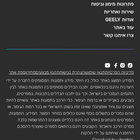
פתרונות מימון וביטוח
שירות ואחריות
אודות GEELY
עוד באתר
צרו איתנו קשר
מדיניות הפרטיות
תנאי שימוש
הצהרת נגישות
תקנון מבצעים
מחירון
מפת אתר
המידע המוצג באתר כולל, בין היתר, מידע ותמונות המסופקים לחברה על ידי
היצרנית והינם בינלאומיים. יתכנו הבדלים מסוימים בין התמונות באתר לבין
הדגמים הנמכרים בישראל, וכך גם יתכנו הבדלים בתכונות, במפרטים,
בצבעים, באביזרים או ברמות הגימור. כלי הרכב בתמונות באתר עשויים להיות
מוצגים עם ציוד אופציונלי שאינו זמין בשוק הישראלי או בכל רמות הגימור, או
שהם נמכרים בתשלום נוסף ואינם כלולים במחיר המוצר. המידע, התמונות,
המפרטים והנתונים באתר זה הינם כלליים ומוצגים להתרשמות בלבד.
מפרט הרכב והאבזור הקובעים הינם בהתאם למפרט שיצורף להסכם
ההזמנה שיחתם על ידי הלקוח.
Created by dooble