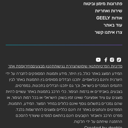
פתרונות מימון וביטוח
שירות ואחריות
אודות GEELY
עוד באתר
צרו איתנו קשר
מדיניות הפרטיות
תנאי שימוש
הצהרת נגישות
תקנון מבצעים
מחירון
מפת אתר
המידע המוצג באתר כולל, בין היתר, מידע ותמונות המסופקים לחברה על ידי
היצרנית והינם בינלאומיים. יתכנו הבדלים מסוימים בין התמונות באתר לבין
הדגמים הנמכרים בישראל, וכך גם יתכנו הבדלים בתכונות, במפרטים,
בצבעים, באביזרים או ברמות הגימור. כלי הרכב בתמונות באתר עשויים להיות
מוצגים עם ציוד אופציונלי שאינו זמין בשוק הישראלי או בכל רמות הגימור, או
שהם נמכרים בתשלום נוסף ואינם כלולים במחיר המוצר. המידע, התמונות,
המפרטים והנתונים באתר זה הינם כלליים ומוצגים להתרשמות בלבד.
מפרט הרכב והאבזור הקובעים הינם בהתאם למפרט שיצורף להסכם
ההזמנה שיחתם על ידי הלקוח.
Created by dooble