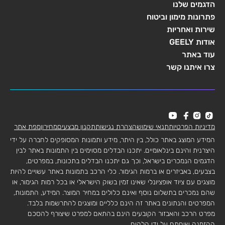
הדגמים שלנו
פתרונות מימון וביטוח
שירות ואחריות
אודות GEELY
עוד באתר
צרו איתנו קשר
מדיניות הפרטיות
תנאי שימוש
הצהרת נגישות
תקנון מבצעים
מחירון
מפת אתר
המידע המוצג באתר כולל, בין היתר, מידע ותמונות המסופקים לחברה על ידי
היצרנית והינם בינלאומיים. יתכנו הבדלים מסוימים בין התמונות באתר לבין
הדגמים הנמכרים בישראל, וכך גם יתכנו הבדלים בתכונות, במפרטים,
בצבעים, באביזרים או ברמות הגימור. כלי הרכב בתמונות באתר עשויים להיות
מוצגים עם ציוד אופציונלי שאינו זמין בשוק הישראלי או בכל רמות הגימור, או
שהם נמכרים בתשלום נוסף ואינם כלולים במחיר המוצר. המידע, התמונות,
המפרטים והנתונים באתר זה הינם כלליים ומוצגים להתרשמות בלבד.
מפרט הרכב והאבזור הקובעים הינם בהתאם למפרט שיצורף להסכם
ההזמנה שיחתם על ידי הלקוח.