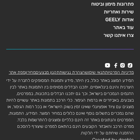
פתרונות מימון וביטוח
שירות ואחריות
אודות GEELY
עוד באתר
צרו איתנו קשר
מדיניות הפרטיות
תנאי שימוש
הצהרת נגישות
תקנון מבצעים
מחירון
מפת אתר
המידע המוצג באתר כולל, בין היתר, מידע ותמונות המסופקים לחברה על ידי
היצרנית והינם בינלאומיים. יתכנו הבדלים מסוימים בין התמונות באתר לבין
הדגמים הנמכרים בישראל, וכך גם יתכנו הבדלים בתכונות, במפרטים,
בצבעים, באביזרים או ברמות הגימור. כלי הרכב בתמונות באתר עשויים להיות
מוצגים עם ציוד אופציונלי שאינו זמין בשוק הישראלי או בכל רמות הגימור, או
שהם נמכרים בתשלום נוסף ואינם כלולים במחיר המוצר. המידע, התמונות,
המפרטים והנתונים באתר זה הינם כלליים ומוצגים להתרשמות בלבד.
מפרט הרכב והאבזור הקובעים הינם בהתאם למפרט שיצורף להסכם
ההזמנה שיחתם על ידי הלקוח.
Created by dooble