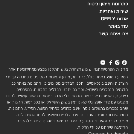
פתרונות מימון וביטוח
שירות ואחריות
אודות GEELY
עוד באתר
צרו איתנו קשר
מדיניות הפרטיות
תנאי שימוש
הצהרת נגישות
תקנון מבצעים
מחירון
מפת אתר
המידע המוצג באתר כולל, בין היתר, מידע ותמונות המסופקים לחברה על ידי
היצרנית והינם בינלאומיים. יתכנו הבדלים מסוימים בין התמונות באתר לבין
הדגמים הנמכרים בישראל, וכך גם יתכנו הבדלים בתכונות, במפרטים,
בצבעים, באביזרים או ברמות הגימור. כלי הרכב בתמונות באתר עשויים להיות
מוצגים עם ציוד אופציונלי שאינו זמין בשוק הישראלי או בכל רמות הגימור, או
שהם נמכרים בתשלום נוסף ואינם כלולים במחיר המוצר. המידע, התמונות,
המפרטים והנתונים באתר זה הינם כלליים ומוצגים להתרשמות בלבד.
מפרט הרכב והאבזור הקובעים הינם בהתאם למפרט שיצורף להסכם
ההזמנה שיחתם על ידי הלקוח.
Created by dooble