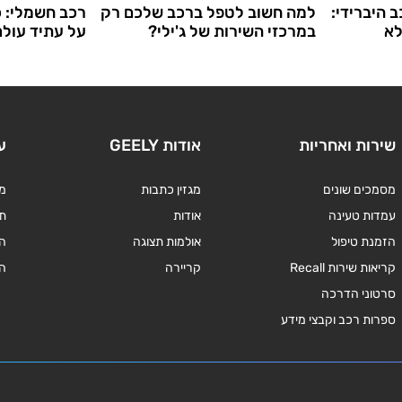
 היברידי:
למה חשוב לטפל ברכב שלכם רק
רכב חשמלי: 
לא
במרכזי השירות של ג'ילי?
על עתיד עול
שירות ואחריות
אודות GEELY
ע
מסמכים שונים
מגזין כתבות
מד
עמדות טעינה
אודות
תנ
הזמנת טיפול
אולמות תצוגה
ה
קריאות שירות Recall
קריירה
ה
סרטוני הדרכה
ספרות רכב וקבצי מידע