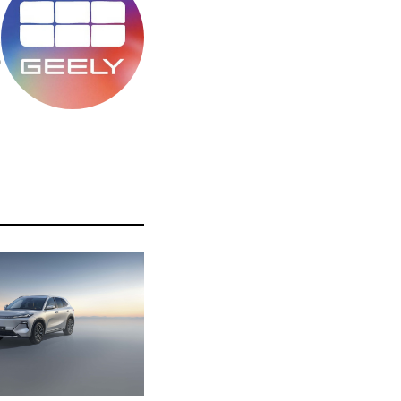
מ
ס
ה