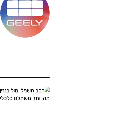
מ
ס
ה