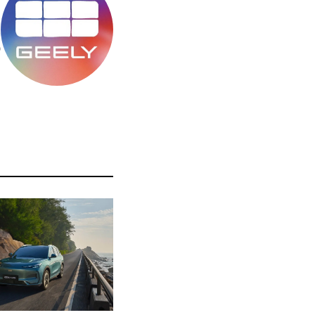
מ
ס
ה