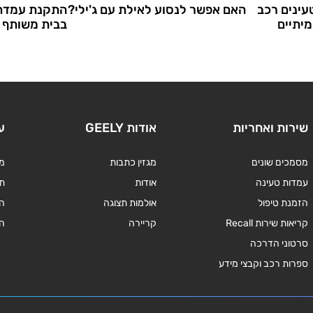
ינים רכב
האם אפשר לנסוע לאילת עם ג'ילי?
התקנת עמדת 
יתיים
בבית משותף
שירות ואחריות
אודות GEELY
ע
מסמכים שונים
מגזין כתבות
מד
עמדות טעינה
אודות
תנ
הזמנת טיפול
אולמות תצוגה
ה
קריאות שירות Recall
קריירה
ה
סרטוני הדרכה
ספרות רכב וקבצי מידע