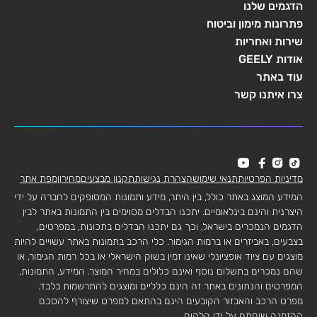
הדגמים שלנו
פתרונות מימון וביטוח
שירות ואחריות
אודות GEELY
עוד באתר
צרו איתנו קשר
מדיניות הפרטיות
תנאי שימוש
הצהרת נגישות
תקנון מבצעים
מחירון
מפת אתר
המידע המוצג באתר כולל, בין היתר, מידע ותמונות המסופקים לחברה על ידי
היצרנית והינם בינלאומיים. יתכנו הבדלים מסוימים בין התמונות באתר לבין
הדגמים הנמכרים בישראל, וכך גם יתכנו הבדלים בתכונות, במפרטים,
בצבעים, באביזרים או ברמות הגימור. כלי הרכב בתמונות באתר עשויים להיות
מוצגים עם ציוד אופציונלי שאינו זמין בשוק הישראלי או בכל רמות הגימור, או
שהם נמכרים בתשלום נוסף ואינם כלולים במחיר המוצר. המידע, התמונות,
המפרטים והנתונים באתר זה הינם כלליים ומוצגים להתרשמות בלבד.
מפרט הרכב והאבזור הקובעים הינם בהתאם למפרט שיצורף להסכם
ההזמנה שיחתם על ידי הלקוח.