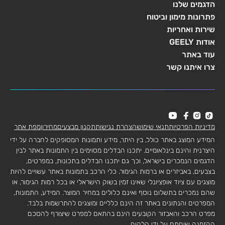
הדגמים שלנו
פתרונות מימון וביטוח
שירות ואחריות
אודות GEELY
עוד באתר
צרו איתנו קשר
מדיניות הפרטיות
תנאי שימוש
הצהרת נגישות
תקנון מבצעים
מחירון
מפת אתר
המידע המוצג באתר כולל, בין היתר, מידע ותמונות המסופקים לחברה על ידי
היצרנית והינם בינלאומיים. יתכנו הבדלים מסוימים בין התמונות באתר לבין
הדגמים הנמכרים בישראל, וכך גם יתכנו הבדלים בתכונות, במפרטים,
בצבעים, באביזרים או ברמות הגימור. כלי הרכב בתמונות באתר עשויים להיות
מוצגים עם ציוד אופציונלי שאינו זמין בשוק הישראלי או בכל רמות הגימור, או
שהם נמכרים בתשלום נוסף ואינם כלולים במחיר המוצר. המידע, התמונות,
המפרטים והנתונים באתר זה הינם כלליים ומוצגים להתרשמות בלבד.
מפרט הרכב והאבזור הקובעים הינם בהתאם למפרט שיצורף להסכם
ההזמנה שיחתם על ידי הלקוח.