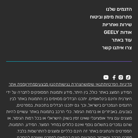
הדגמים שלנו
פתרונות מימון וביטוח
שירות ואחריות
אודות GEELY
עוד באתר
צרו איתנו קשר
מדיניות הפרטיות
תנאי שימוש
הצהרת נגישות
תקנון מבצעים
מחירון
מפת אתר
המידע המוצג באתר כולל, בין היתר, מידע ותמונות המסופקים לחברה על ידי
היצרנית והינם בינלאומיים. יתכנו הבדלים מסוימים בין התמונות באתר לבין
הדגמים הנמכרים בישראל, וכך גם יתכנו הבדלים בתכונות, במפרטים,
בצבעים, באביזרים או ברמות הגימור. כלי הרכב בתמונות באתר עשויים להיות
מוצגים עם ציוד אופציונלי שאינו זמין בשוק הישראלי או בכל רמות הגימור, או
שהם נמכרים בתשלום נוסף ואינם כלולים במחיר המוצר. המידע, התמונות,
המפרטים והנתונים באתר זה הינם כלליים ומוצגים להתרשמות בלבד.
מפרט הרכב והאבזור הקובעים הינם בהתאם למפרט שיצורף להסכם