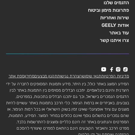
הדגמים שלנו
פתרונות מימון וביטוח
שירות ואחריות
אודות GEELY
עוד באתר
צרו איתנו קשר
מדיניות הפרטיות
תנאי שימוש
הצהרת נגישות
תקנון מבצעים
מחירון
מפת אתר
המידע המוצג באתר כולל, בין היתר, מידע ותמונות המסופקים לחברה על ידי
היצרנית והינם בינלאומיים. יתכנו הבדלים מסוימים בין התמונות באתר לבין
הדגמים הנמכרים בישראל, וכך גם יתכנו הבדלים בתכונות, במפרטים,
בצבעים, באביזרים או ברמות הגימור. כלי הרכב בתמונות באתר עשויים להיות
מוצגים עם ציוד אופציונלי שאינו זמין בשוק הישראלי או בכל רמות הגימור, או
שהם נמכרים בתשלום נוסף ואינם כלולים במחיר המוצר. המידע, התמונות,
המפרטים והנתונים באתר זה הינם כלליים ומוצגים להתרשמות בלבד.
מפרט הרכב והאבזור הקובעים הינם בהתאם למפרט שיצורף להסכם
ההזמנה שיחתם על ידי הלקוח.