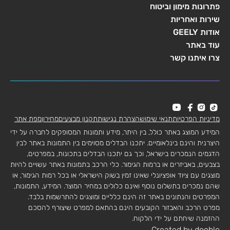
פתרונות מימון וביטוח
שירות ואחריות
אודות GEELY
עוד באתר
צרו איתנו קשר
מדיניות הפרטיות
תנאי שימוש
הצהרת נגישות
תקנון מבצעים
מחירון
מפת אתר
המידע המוצג באתר כולל, בין היתר, מידע ותמונות המסופקים לחברה על ידי
היצרנית והינם בינלאומיים. יתכנו הבדלים מסוימים בין התמונות באתר לבין
הדגמים הנמכרים בישראל, וכך גם יתכנו הבדלים בתכונות, במפרטים,
בצבעים, באביזרים או ברמות הגימור. כלי הרכב בתמונות באתר עשויים להיות
מוצגים עם ציוד אופציונלי שאינו זמין בשוק הישראלי או בכל רמות הגימור, או
שהם נמכרים בתשלום נוסף ואינם כלולים במחיר המוצר. המידע, התמונות,
המפרטים והנתונים באתר זה הינם כלליים ומוצגים להתרשמות בלבד.
מפרט הרכב והאבזור הקובעים הינם בהתאם למפרט שיצורף להסכם
ההזמנה שיחתם על ידי הלקוח.
Created by dooble