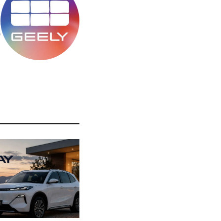
מ
ס
ה