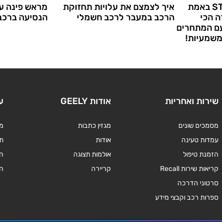
האם ה-STARRAY EM-i באמת
איך לצמצם את עלויות תחזוקת
מראש פינה עד
 הכי
הרכב במעבר לרכב חשמלי
הנסיעה ברכב
עם המתחרים
משמעיות!
שירות ואחריות
אודות GEELY
ע
מסמכים שונים
מגזין כתבות
מד
עמדות טעינה
אודות
תנ
הזמנת טיפול
אולמות תצוגה
ה
קריאות שירות Recall
קריירה
ה
סרטוני הדרכה
ספרות רכב וקבצי מידע