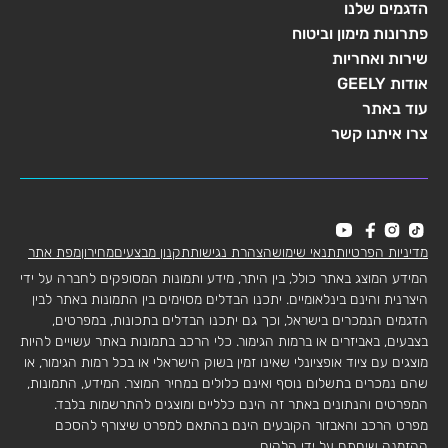
הדגמים שלנו
פתרונות מימון וביטוח
שירות ואחריות
אודות GEELY
עוד באתר
צרו איתנו קשר
מדיניות הפרטיות
תנאי שימוש
הצהרת נגישות
תקנון מבצעים
מחירון
מפת אתר
המידע המוצג באתר כולל, בין היתר, מידע ותמונות המסופקים לחברה על ידי
היצרנית והינם בינלאומיים. יתכנו הבדלים מסוימים בין התמונות באתר לבין
הדגמים הנמכרים בישראל, וכך גם יתכנו הבדלים בתכונות, במפרטים,
בצבעים, באביזרים או ברמות הגימור. כלי הרכב בתמונות באתר עשויים להיות
מוצגים עם ציוד אופציונלי שאינו זמין בשוק הישראלי או בכל רמות הגימור, או
שהם נמכרים בתשלום נוסף ואינם כלולים במחיר המוצר. המידע, התמונות,
המפרטים והנתונים באתר זה הינם כלליים ומוצגים להתרשמות בלבד.
מפרט הרכב והאבזור הקובעים הינם בהתאם למפרט שיצורף להסכם
ההזמנה שיחתם על ידי הלקוח.