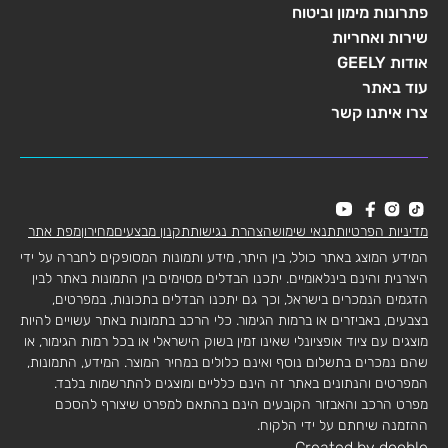
פתרונות מימון וביטוח
שירות ואחריות
אודות GEELY
עוד באתר
צרו איתנו קשר
מדיניות הפרטיות
תנאי שימוש
הצהרת נגישות
תקנון מבצעים
מחירון
מפת אתר
המידע המוצג באתר כולל, בין היתר, מידע ותמונות המסופקים לחברה על ידי
היצרנית והינם בינלאומיים. יתכנו הבדלים מסוימים בין התמונות באתר לבין
הדגמים הנמכרים בישראל, וכך גם יתכנו הבדלים בתכונות, במפרטים,
בצבעים, באביזרים או ברמות הגימור. כלי הרכב בתמונות באתר עשויים להיות
מוצגים עם ציוד אופציונלי שאינו זמין בשוק הישראלי או בכל רמות הגימור, או
שהם נמכרים בתשלום נוסף ואינם כלולים במחיר המוצר. המידע, התמונות,
המפרטים והנתונים באתר זה הינם כלליים ומוצגים להתרשמות בלבד.
מפרט הרכב והאבזור הקובעים הינם בהתאם למפרט שיצורף להסכם
ההזמנה שיחתם על ידי הלקוח.
Created by dooble