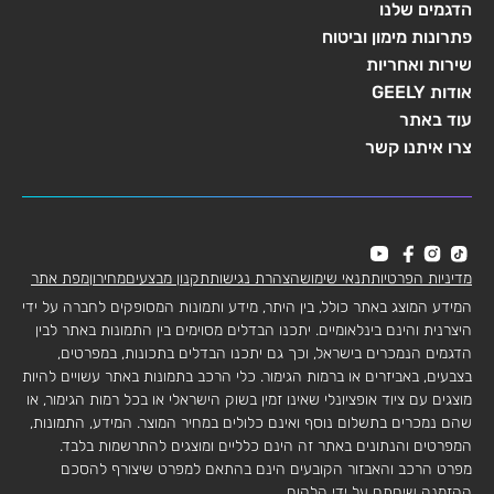
הדגמים שלנו
פתרונות מימון וביטוח
שירות ואחריות
אודות GEELY
עוד באתר
צרו איתנו קשר
מדיניות הפרטיות
תנאי שימוש
הצהרת נגישות
תקנון מבצעים
מחירון
מפת אתר
המידע המוצג באתר כולל, בין היתר, מידע ותמונות המסופקים לחברה על ידי
היצרנית והינם בינלאומיים. יתכנו הבדלים מסוימים בין התמונות באתר לבין
הדגמים הנמכרים בישראל, וכך גם יתכנו הבדלים בתכונות, במפרטים,
בצבעים, באביזרים או ברמות הגימור. כלי הרכב בתמונות באתר עשויים להיות
מוצגים עם ציוד אופציונלי שאינו זמין בשוק הישראלי או בכל רמות הגימור, או
שהם נמכרים בתשלום נוסף ואינם כלולים במחיר המוצר. המידע, התמונות,
המפרטים והנתונים באתר זה הינם כלליים ומוצגים להתרשמות בלבד.
מפרט הרכב והאבזור הקובעים הינם בהתאם למפרט שיצורף להסכם
ההזמנה שיחתם על ידי הלקוח.