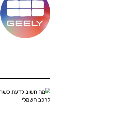
מ
ס
ה