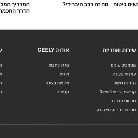
ים ביטוח
מה זה רכב היברידי?
המדריך המלא
הדרך החכמה 
שירות ואחריות
אודות GEELY
ע
מסמכים שונים
מגזין כתבות
מד
עמדות טעינה
אודות
תנ
הזמנת טיפול
אולמות תצוגה
ה
קריאות שירות Recall
קריירה
ה
סרטוני הדרכה
ספרות רכב וקבצי מידע