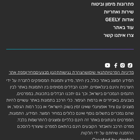
פתרונות מימון וביטוח
שירות ואחריות
אודות GEELY
עוד באתר
צרו איתנו קשר
מדיניות הפרטיות
תנאי שימוש
הצהרת נגישות
תקנון מבצעים
מחירון
מפת אתר
המידע המוצג באתר כולל, בין היתר, מידע ותמונות המסופקים לחברה על ידי
היצרנית והינם בינלאומיים. יתכנו הבדלים מסוימים בין התמונות באתר לבין
הדגמים הנמכרים בישראל, וכך גם יתכנו הבדלים בתכונות, במפרטים,
בצבעים, באביזרים או ברמות הגימור. כלי הרכב בתמונות באתר עשויים להיות
מוצגים עם ציוד אופציונלי שאינו זמין בשוק הישראלי או בכל רמות הגימור, או
שהם נמכרים בתשלום נוסף ואינם כלולים במחיר המוצר. המידע, התמונות,
המפרטים והנתונים באתר זה הינם כלליים ומוצגים להתרשמות בלבד.
מפרט הרכב והאבזור הקובעים הינם בהתאם למפרט שיצורף להסכם
ההזמנה שיחתם על ידי הלקוח.
Created by dooble