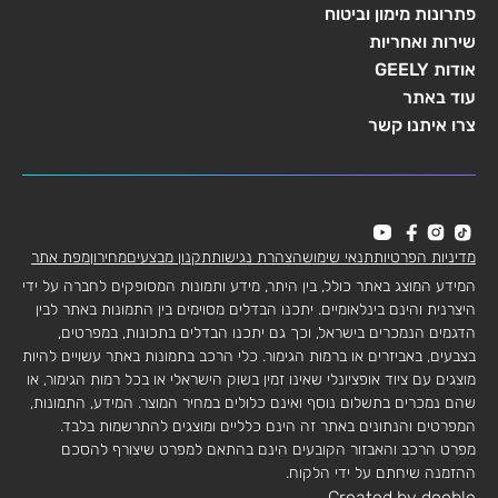
פתרונות מימון וביטוח
שירות ואחריות
אודות GEELY
עוד באתר
צרו איתנו קשר
מדיניות הפרטיות
תנאי שימוש
הצהרת נגישות
תקנון מבצעים
מחירון
מפת אתר
המידע המוצג באתר כולל, בין היתר, מידע ותמונות המסופקים לחברה על ידי
היצרנית והינם בינלאומיים. יתכנו הבדלים מסוימים בין התמונות באתר לבין
הדגמים הנמכרים בישראל, וכך גם יתכנו הבדלים בתכונות, במפרטים,
בצבעים, באביזרים או ברמות הגימור. כלי הרכב בתמונות באתר עשויים להיות
מוצגים עם ציוד אופציונלי שאינו זמין בשוק הישראלי או בכל רמות הגימור, או
שהם נמכרים בתשלום נוסף ואינם כלולים במחיר המוצר. המידע, התמונות,
המפרטים והנתונים באתר זה הינם כלליים ומוצגים להתרשמות בלבד.
מפרט הרכב והאבזור הקובעים הינם בהתאם למפרט שיצורף להסכם
ההזמנה שיחתם על ידי הלקוח.
Created by dooble