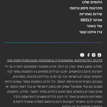
הדגמים שלנו
פתרונות מימון וביטוח
שירות ואחריות
אודות GEELY
עוד באתר
צרו איתנו קשר
מדיניות הפרטיות
תנאי שימוש
הצהרת נגישות
תקנון מבצעים
מחירון
מפת אתר
המידע המוצג באתר כולל, בין היתר, מידע ותמונות המסופקים לחברה על ידי
היצרנית והינם בינלאומיים. יתכנו הבדלים מסוימים בין התמונות באתר לבין
הדגמים הנמכרים בישראל, וכך גם יתכנו הבדלים בתכונות, במפרטים,
בצבעים, באביזרים או ברמות הגימור. כלי הרכב בתמונות באתר עשויים להיות
מוצגים עם ציוד אופציונלי שאינו זמין בשוק הישראלי או בכל רמות הגימור, או
שהם נמכרים בתשלום נוסף ואינם כלולים במחיר המוצר. המידע, התמונות,
המפרטים והנתונים באתר זה הינם כלליים ומוצגים להתרשמות בלבד.
מפרט הרכב והאבזור הקובעים הינם בהתאם למפרט שיצורף להסכם
ההזמנה שיחתם על ידי הלקוח.