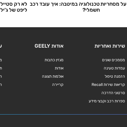
על מסחריות
טכנולוגיה במיטבה: איך עובד רכב
לא רק סטייל: 
חשמלי?
ליפט של ג'ילי
שירות ואחריות
אודות GEELY
ע
מסמכים שונים
מגזין כתבות
מד
עמדות טעינה
אודות
תנ
הזמנת טיפול
אולמות תצוגה
ה
קריאות שירות Recall
קריירה
ה
סרטוני הדרכה
ספרות רכב וקבצי מידע