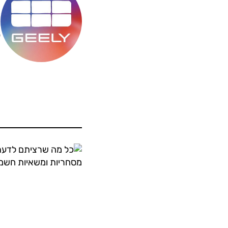
מ
ס
ה