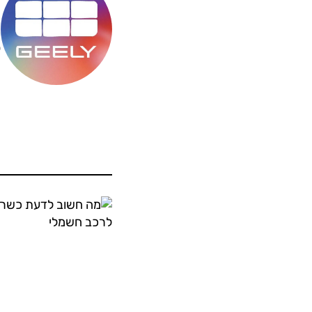
מ
ס
ה