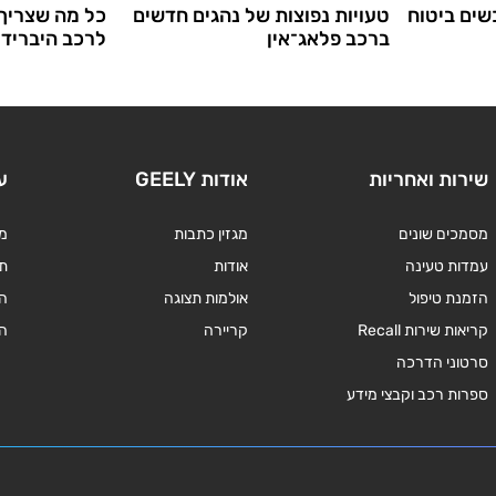
ים ביטוח
טעויות נפוצות של נהגים חדשים
כל מה שצריך 
ברכב פלאג־אין
לרכב היברידי 
שירות ואחריות
אודות GEELY
ע
מסמכים שונים
מגזין כתבות
מד
עמדות טעינה
אודות
תנ
הזמנת טיפול
אולמות תצוגה
ה
קריאות שירות Recall
קריירה
ה
סרטוני הדרכה
ספרות רכב וקבצי מידע