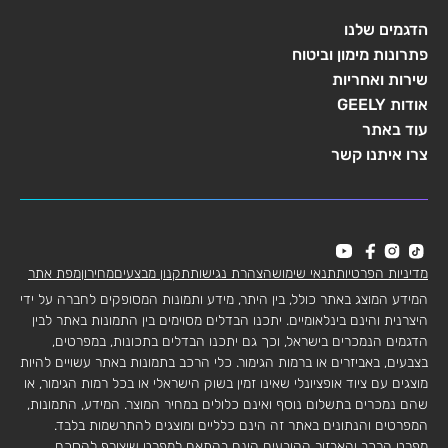
הדגמים שלנו
פתרונות מימון וביטוח
שירות ואחריות
אודות GEELY
עוד באתר
צרו איתנו קשר
מדיניות הפרטיות
תנאי שימוש
הצהרת נגישות
תקנון מבצעים
מחירון
מפת אתר
המידע המוצג באתר כולל, בין היתר, מידע ותמונות המסופקים לחברה על ידי
היצרנית והינם בינלאומיים. יתכנו הבדלים מסוימים בין התמונות באתר לבין
הדגמים הנמכרים בישראל, וכך גם יתכנו הבדלים בתכונות, במפרטים,
בצבעים, באביזרים או ברמות הגימור. כלי הרכב בתמונות באתר עשויים להיות
מוצגים עם ציוד אופציונלי שאינו זמין בשוק הישראלי או בכל רמות הגימור, או
שהם נמכרים בתשלום נוסף ואינם כלולים במחיר המוצר. המידע, התמונות,
המפרטים והנתונים באתר זה הינם כלליים ומוצגים להתרשמות בלבד.
מפרט הרכב והאבזור הקובעים הינם בהתאם למפרט שיצורף להסכם