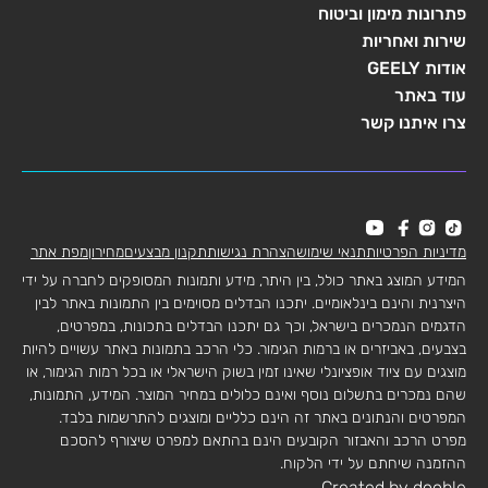
פתרונות מימון וביטוח
שירות ואחריות
אודות GEELY
עוד באתר
צרו איתנו קשר
מדיניות הפרטיות
תנאי שימוש
הצהרת נגישות
תקנון מבצעים
מחירון
מפת אתר
המידע המוצג באתר כולל, בין היתר, מידע ותמונות המסופקים לחברה על ידי
היצרנית והינם בינלאומיים. יתכנו הבדלים מסוימים בין התמונות באתר לבין
הדגמים הנמכרים בישראל, וכך גם יתכנו הבדלים בתכונות, במפרטים,
בצבעים, באביזרים או ברמות הגימור. כלי הרכב בתמונות באתר עשויים להיות
מוצגים עם ציוד אופציונלי שאינו זמין בשוק הישראלי או בכל רמות הגימור, או
שהם נמכרים בתשלום נוסף ואינם כלולים במחיר המוצר. המידע, התמונות,
המפרטים והנתונים באתר זה הינם כלליים ומוצגים להתרשמות בלבד.
מפרט הרכב והאבזור הקובעים הינם בהתאם למפרט שיצורף להסכם
ההזמנה שיחתם על ידי הלקוח.
Created by dooble