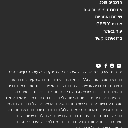
הדגמים שלנו
פתרונות מימון וביטוח
שירות ואחריות
אודות GEELY
עוד באתר
צרו איתנו קשר
מדיניות הפרטיות
תנאי שימוש
הצהרת נגישות
תקנון מבצעים
מחירון
מפת אתר
המידע המוצג באתר כולל, בין היתר, מידע ותמונות המסופקים לחברה על ידי
היצרנית והינם בינלאומיים. יתכנו הבדלים מסוימים בין התמונות באתר לבין
הדגמים הנמכרים בישראל, וכך גם יתכנו הבדלים בתכונות, במפרטים,
בצבעים, באביזרים או ברמות הגימור. כלי הרכב בתמונות באתר עשויים להיות
מוצגים עם ציוד אופציונלי שאינו זמין בשוק הישראלי או בכל רמות הגימור, או
שהם נמכרים בתשלום נוסף ואינם כלולים במחיר המוצר. המידע, התמונות,
המפרטים והנתונים באתר זה הינם כלליים ומוצגים להתרשמות בלבד.
מפרט הרכב והאבזור הקובעים הינם בהתאם למפרט שיצורף להסכם
ההזמנה שיחתם על ידי הלקוח.