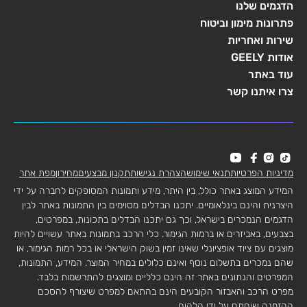
הדגמים שלנו
פתרונות מימון וביטוח
שירות ואחריות
אודות GEELY
עוד באתר
צרו איתנו קשר
מדיניות הפרטיות
תנאי שימוש
הצהרת נגישות
תקנון מבצעים
מחירון
מפת אתר
המידע המוצג באתר כולל, בין היתר, מידע ותמונות המסופקים לחברה על ידי
היצרנית והינם בינלאומיים. יתכנו הבדלים מסוימים בין התמונות באתר לבין
הדגמים הנמכרים בישראל, וכך גם יתכנו הבדלים בתכונות, במפרטים,
בצבעים, באביזרים או ברמות הגימור. כלי הרכב בתמונות באתר עשויים להיות
מוצגים עם ציוד אופציונלי שאינו זמין בשוק הישראלי או בכל רמות הגימור, או
שהם נמכרים בתשלום נוסף ואינם כלולים במחיר המוצר. המידע, התמונות,
המפרטים והנתונים באתר זה הינם כלליים ומוצגים להתרשמות בלבד.
מפרט הרכב והאבזור הקובעים הינם בהתאם למפרט שיצורף להסכם
ההזמנה שיחתם על ידי הלקוח.