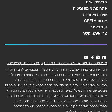
הדגמים שלנו
פתרונות מימון וביטוח
שירות ואחריות
אודות GEELY
עוד באתר
צרו איתנו קשר
מדיניות הפרטיות
תנאי שימוש
הצהרת נגישות
תקנון מבצעים
מחירון
מפת אתר
המידע המוצג באתר כולל, בין היתר, מידע ותמונות המסופקים לחברה על ידי
היצרנית והינם בינלאומיים. יתכנו הבדלים מסוימים בין התמונות באתר לבין
הדגמים הנמכרים בישראל, וכך גם יתכנו הבדלים בתכונות, במפרטים,
בצבעים, באביזרים או ברמות הגימור. כלי הרכב בתמונות באתר עשויים להיות
מוצגים עם ציוד אופציונלי שאינו זמין בשוק הישראלי או בכל רמות הגימור, או
שהם נמכרים בתשלום נוסף ואינם כלולים במחיר המוצר. המידע, התמונות,
המפרטים והנתונים באתר זה הינם כלליים ומוצגים להתרשמות בלבד.
מפרט הרכב והאבזור הקובעים הינם בהתאם למפרט שיצורף להסכם
ההזמנה שיחתם על ידי הלקוח.