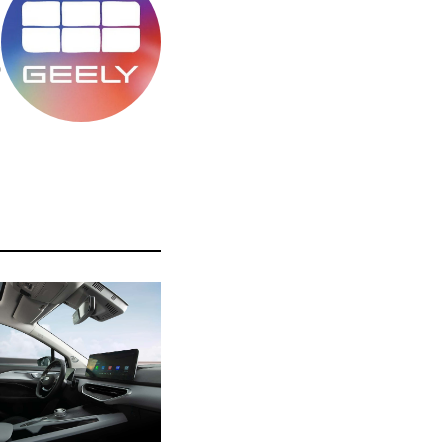
מ
ס
ה