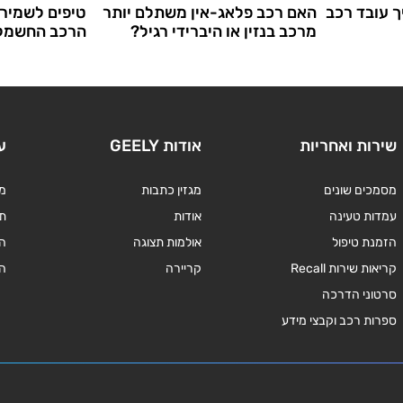
ך עובד רכב
האם רכב פלאג-אין משתלם יותר
טיפים לשמירה
מרכב בנזין או היברידי רגיל?
הרכב החשמלי 
שירות ואחריות
אודות GEELY
ע
מסמכים שונים
מגזין כתבות
מד
עמדות טעינה
אודות
תנ
הזמנת טיפול
אולמות תצוגה
ה
קריאות שירות Recall
קריירה
ה
סרטוני הדרכה
ספרות רכב וקבצי מידע