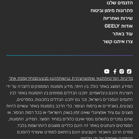
הדגמים שלנו
פתרונות מימון וביטוח
שירות ואחריות
אודות GEELY
עוד באתר
צרו איתנו קשר
מדיניות הפרטיות
תנאי שימוש
הצהרת נגישות
תקנון מבצעים
מחירון
מפת אתר
המידע המוצג באתר כולל, בין היתר, מידע ותמונות המסופקים לחברה על ידי
היצרנית והינם בינלאומיים. יתכנו הבדלים מסוימים בין התמונות באתר לבין
הדגמים הנמכרים בישראל, וכך גם יתכנו הבדלים בתכונות, במפרטים,
בצבעים, באביזרים או ברמות הגימור. כלי הרכב בתמונות באתר עשויים להיות
מוצגים עם ציוד אופציונלי שאינו זמין בשוק הישראלי או בכל רמות הגימור, או
שהם נמכרים בתשלום נוסף ואינם כלולים במחיר המוצר. המידע, התמונות,
המפרטים והנתונים באתר זה הינם כלליים ומוצגים להתרשמות בלבד.
מפרט הרכב והאבזור הקובעים הינם בהתאם למפרט שיצורף להסכם
ההזמנה שיחתם על ידי הלקוח.