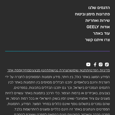
הדגמים שלנו
פתרונות מימון וביטוח
שירות ואחריות
אודות GEELY
עוד באתר
צרו איתנו קשר
מדיניות הפרטיות
תנאי שימוש
הצהרת נגישות
תקנון מבצעים
מחירון
מפת אתר
המידע המוצג באתר כולל, בין היתר, מידע ותמונות המסופקים לחברה על ידי
היצרנית והינם בינלאומיים. יתכנו הבדלים מסוימים בין התמונות באתר לבין
הדגמים הנמכרים בישראל, וכך גם יתכנו הבדלים בתכונות, במפרטים,
בצבעים, באביזרים או ברמות הגימור. כלי הרכב בתמונות באתר עשויים להיות
מוצגים עם ציוד אופציונלי שאינו זמין בשוק הישראלי או בכל רמות הגימור, או
שהם נמכרים בתשלום נוסף ואינם כלולים במחיר המוצר. המידע, התמונות,
המפרטים והנתונים באתר זה הינם כלליים ומוצגים להתרשמות בלבד.
מפרט הרכב והאבזור הקובעים הינם בהתאם למפרט שיצורף להסכם