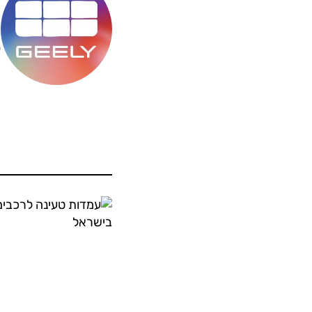
מ
ס
ה