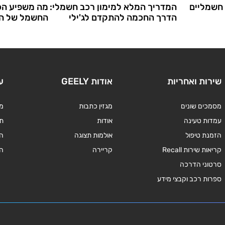
חשמליים
המדריך המלא למימון רכב חשמלי:
מה משפיע הכ
הדרך החכמה להתקדם לג'ילי
החשמל של ה
שירות ואחריות
אודות GEELY
ע
מסמכים שונים
מגזין כתבות
מד
עמדות טעינה
אודות
תנ
הזמנת טיפול
אולמות תצוגה
ה
קריאות שירות Recall
קריירה
ה
סרטוני הדרכה
ספרות רכב וקבצי מידע