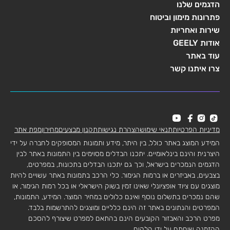
הדגמים שלנו
פתרונות מימון וביטוח
שירות ואחריות
אודות GEELY
עוד באתר
צרו איתנו קשר
מדיניות הפרטיות
תנאי שימוש
הצהרת נגישות
תקנון מבצעים
מחירון
מפת אתר
המידע המוצג באתר כולל, בין היתר, מידע ותמונות המסופקים לחברה על ידי
היצרנית והינם בינלאומיים. יתכנו הבדלים מסוימים בין התמונות באתר לבין
הדגמים הנמכרים בישראל, וכך גם יתכנו הבדלים בתכונות, במפרטים,
בצבעים, באביזרים או ברמות הגימור. כלי הרכב בתמונות באתר עשויים להיות
מוצגים עם ציוד אופציונלי שאינו זמין בשוק הישראלי או בכל רמות הגימור, או
שהם נמכרים בתשלום נוסף ואינם כלולים במחיר המוצר. המידע, התמונות,
המפרטים והנתונים באתר זה הינם כלליים ומוצגים להתרשמות בלבד.
מפרט הרכב והאבזור הקובעים הינם בהתאם למפרט שיצורף להסכם
ההזמנה שיחתם על ידי הלקוח.