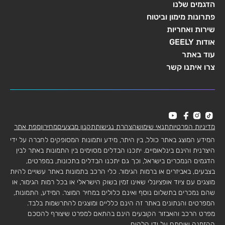
הדגמים שלנו
פתרונות מימון וביטוח
שירות ואחריות
אודות GEELY
עוד באתר
צרו איתנו קשר
מדיניות הפרטיות
תנאי שימוש
הצהרת נגישות
תקנון מבצעים
מחירון
מפת אתר
המידע המוצג באתר כולל, בין היתר, מידע ותמונות המסופקים לחברה על ידי
היצרנית והינם בינלאומיים. יתכנו הבדלים מסוימים בין התמונות באתר לבין
הדגמים הנמכרים בישראל, וכך גם יתכנו הבדלים בתכונות, במפרטים,
בצבעים, באביזרים או ברמות הגימור. כלי הרכב בתמונות באתר עשויים להיות
מוצגים עם ציוד אופציונלי שאינו זמין בשוק הישראלי או בכל רמות הגימור, או
שהם נמכרים בתשלום נוסף ואינם כלולים במחיר המוצר. המידע, התמונות,
המפרטים והנתונים באתר זה הינם כלליים ומוצגים להתרשמות בלבד.
מפרט הרכב והאבזור הקובעים הינם בהתאם למפרט שיצורף להסכם
ההזמנה שיחתם על ידי הלקוח.